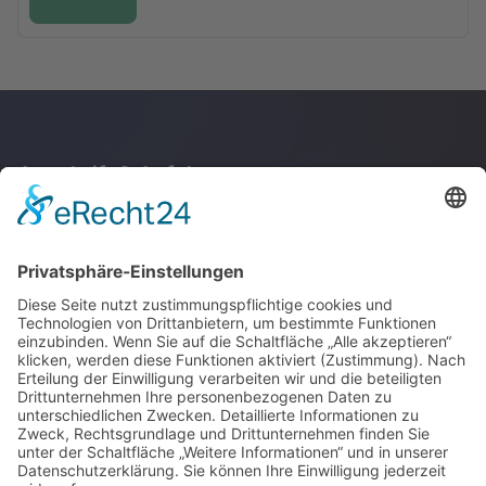
Anschrift & Anfahrt
Junge Akademie
Stuttgart GmbH
Kupferstraße 36
70565 Stuttgart
Anfahrt
© 2026 Junge Akademie