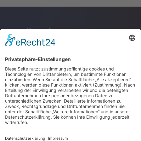
Anschrift & Anfahrt
Junge Akademie
Stuttgart GmbH
Kupferstraße 36
70565 Stuttgart
Anfahrt
© 2026 Junge Akademie
Stuttgart GmbH