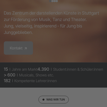
Das Zentrum der darstellenden Künste in Stuttgart
zur Förderung von Musik, Tanz und Theater.
Jung, vielseitig, inspirierend - für Jung bis
Junggeblieben.
Kontakt
15
4.390
Jahre am Markt
Student:innen & Schüler:innen
> 600
Musicals, Shows etc.
182
Kompetente Lehrer:innen
WAS WIR TUN