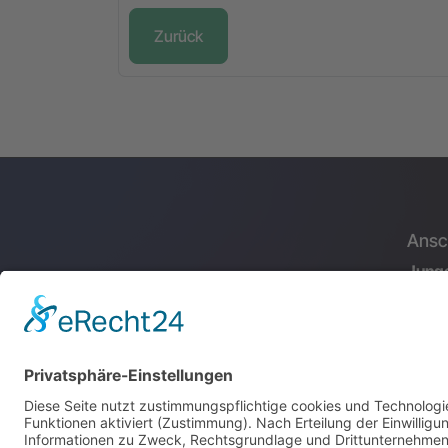
Zurück
Ansch
Junge
Gmb
Kupfe
70565
An