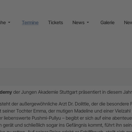
che
Termine
Tickets
News
Galerie
New
ademy
der Jungen Akademie Stuttgart präsentiert in diesem Jahr
steht der außergewöhnliche Arzt Dr. Dolittle, der die besondere F
seiner Tochter Emma, der mutigen Madeline und einer Vielzahl t
 liebenswerte Pushmi-Pullyu – begibt er sich auf eine abenteuerl
n gerät und schließlich sogar ins Gefängnis kommt, führt ihn se
 zu retten. Auf seiner Reise erlebt er Schiffbruch, stellt sich 