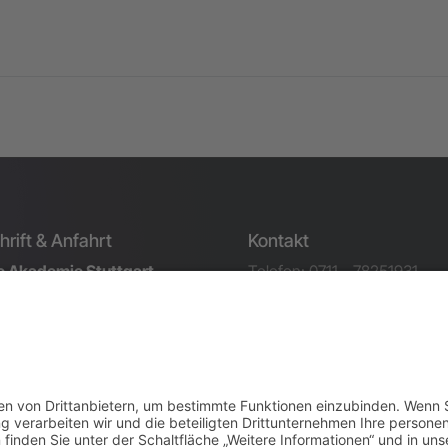
rift & Anfahrt
Kontakt
 Akademie Stuttgart
Telefon: 0711 - 78251931
H
Mail
rstraße 36
 Stuttgart
fahrt