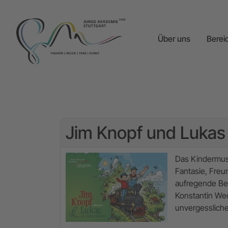
Über uns
Berei
Jim Knopf und Lukas
Das Kindermusi
Fantasie, Fre
aufregende Be
Konstantin Wec
unvergessliche