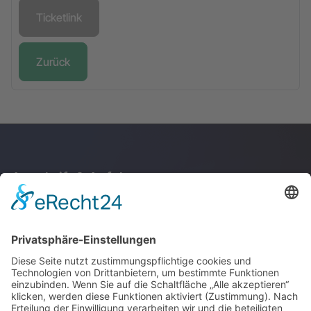
Ticketlink
Zurück
Anschrift & Anfahrt
Junge Akademie
Stuttgart GmbH
Kupferstraße 36
70565 Stuttgart
Anfahrt