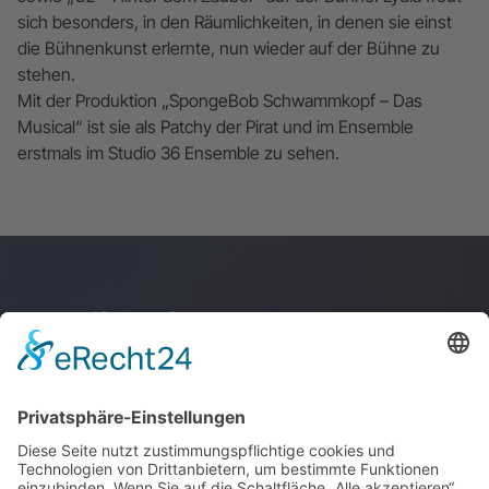
sich besonders, in den Räumlichkeiten, in denen sie einst
die Bühnenkunst erlernte, nun wieder auf der Bühne zu
stehen.
Mit der Produktion „SpongeBob Schwammkopf – Das
Musical“ ist sie als Patchy der Pirat und im Ensemble
erstmals im Studio 36 Ensemble zu sehen.
Anschrift & Anfahrt
Junge Akademie
Stuttgart GmbH
Kupferstraße 36
70565 Stuttgart