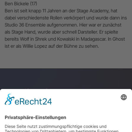
Ben Bickele (17)
Ben ist seit knapp 11 Jahren an der Stage Academy, hat
dabei verschiedenste Rollen verkörpert und wurde dann ins
Studio 36 Ensemble aufgenommen. Hier war er zunächst
als Stage Hand, wurde aber schnell Darsteller. Er spielte
bereits Wolf in Shrek und Kowalski in Madagascar. In Ghost
ist er als Willie Lopez auf der Bühne zu sehen.
Anschrift & Anfahrt
Junge Akademie
Stuttgart GmbH
Kupferstraße 36
70565 Stuttgart