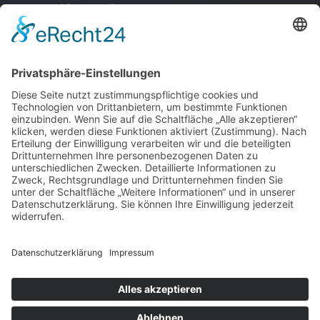
Anschrift & Anfahrt
Junge Akademie
Stuttgart GmbH
Kupferstraße 36
70565 Stuttgart
Anfahrt
© 2026 Junge Akademie
Stuttgart GmbH
Impressum
Kontakt
Datenschutzerklärung
Telefon: 0711 - 78251931
Suche